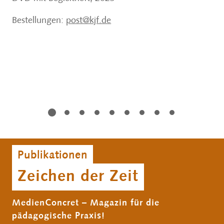
Be
Bestellungen:
post@kjf.de
Publikationen
Zeichen der Zeit
MedienConcret – Magazin für die
pädagogische Praxis!