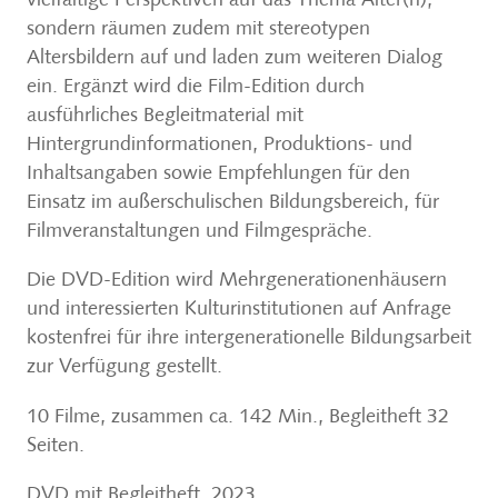
vielfältige Perspektiven auf das Thema Alter(n),
uns
sondern räumen zudem mit stereotypen
Bil
Altersbildern auf und laden zum weiteren Dialog
di
ein. Ergänzt wird die Film-Edition durch
von
ausführliches Begleitmaterial mit
Sch
Hintergrundinformationen, Produktions- und
wer
Inhaltsangaben sowie Empfehlungen für den
und
Einsatz im außerschulischen Bildungsbereich, für
Bei
Filmveranstaltungen und Filmgespräche.
ne
Die DVD-Edition wird Mehrgenerationenhäusern
für
und interessierten Kulturinstitutionen auf Anfrage
des
kostenfrei für ihre intergenerationelle Bildungsarbeit
Alf
zur Verfügung gestellt.
Buc
10 Filme, zusammen ca. 142 Min., Begleitheft 32
IS
Seiten.
Er
DVD mit Begleitheft, 2023