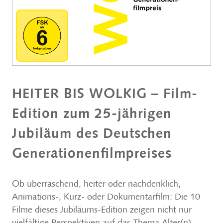
HEITER BIS WOLKIG – Film-
d
Edition zum 25-jährigen
F
Jubiläum des Deutschen
K
Generationenfilmpreises
Fo
am
Ob überraschend, heiter oder nachdenklich,
Ju
Animations-, Kurz- oder Dokumentarfilm: Die 10
Filme dieses Jubiläums-Edition zeigen nicht nur
Fo