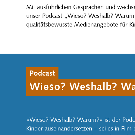
Mit ausführlichen Gesprächen und wechs
unser Podcast „Wieso? Weshalb? Warum?
qualitätsbewusste Medienangebote für Ki
Podcast
Wieso? Weshalb? W
»Wieso? Weshalb? Warum?« ist der Podcas
Kinder auseinandersetzen ‒ sei es in Film